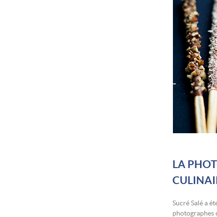
LA PHO
CULINAI
Sucré Salé a é
photographes d