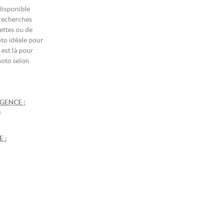
disponible
recherches
ettes ou de
oto idéale pour
est là pour
hoto selon
GENCE :
.
 :