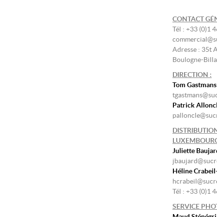
CONTACT GÉN
Tél : +33 (0)1 
commercial@su
Adresse : 35t 
Boulogne-Bill
DIRECTION :
Tom Gastmans
tgastmans@suc
Patrick Allonc
palloncle@sucr
DISTRIBUTION
LUXEMBOURG
Juliette Baujar
jbaujard@sucre
Héline Crabeil
hcrabeil@sucre
Tél : +33 (0)1 
SERVICE PHOT
Maud Sténégri