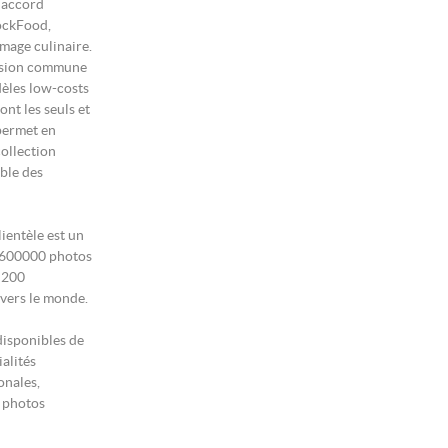
 accord
tockFood,
image culinaire.
ision commune
dèles low-costs
ont les seuls et
permet en
collection
ble des
ientèle est un
e 600000 photos
1 200
vers le monde.
disponibles de
alités
onales,
, photos