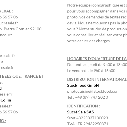
Notre équipe iconographique est 
ERAL :
pour vous accompagner dans vos 
46 56 57 06
photo, vos demandes de textes rec
cresale.fr
devis. Nous ne trouvons pas la ph
Av. Pierre Grenier 92100 –
vous ? Notre studio de production 
ancourt
vous conseiller et réaliser votre p
votre cahier des charges.
resale.fr
HORAIRES D'OUVERTURE DE L'A
le
Du lundi au jeudi de 9h00 à 18h00
esale.fr
Le vendredi de 9h0 à 16h00.
 BELGIQUE, FRANCE ET
DISTRIBUTION INTERNATIONALE
 :
StockFood GmbH
d
photocuisine@stockfood.com
sale.fr
Tél : +49 (89) 747 202 0
-Collin
sale.fr
IDENTIFICATION :
46 56 57 06
Sucré Salé SAS
Siret 43225037100023
O :
TVA : FR 29432250371