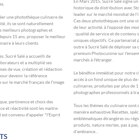
En Mars 2015, Sucré Salé signe un
es.
historique de distribution avec S
leader sur le marché mondial de l'
éer une photothèque culinaire de
Ces deux photothèques ont une v
ité, ils se sont naturellement
de leur activité, à l'opposé des mo
es meilleurs photographes et
: qualité de service et de contenu s
depuis 15 ans, proposer le meilleur
uniques objectifs. Ce partenariat 
naire à leurs clients.
outre à Sucré Salé de déployer sa 
premium Photocuisine sur l'ensem
es, Sucré Salé a accueilli de
marchés à l'étranger.
borateurs et a multiplié ses
ises de vue, création et rédaction
Le bénéfice immédiat pour notre cl
, pour devenir la référence
accès à un fond unique de plus d
 sur le marché français de l'image
culinaires, produites par plus de 
photographes professionnels à tra
que, pertinence et choix des
Tous les thèmes du culinaire sont 
ce et réactivité sont les maitre-
manière exhaustive:Recettes, spéci
l est convenu d'appeler "l'Esprit
emblématiques étrangères ou régi
produits, nature mortes, pas à pas
d'ambiance...
TS